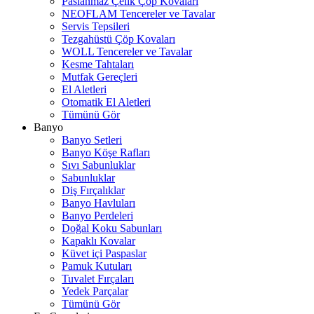
Paslanmaz Çelik Çöp Kovaları
NEOFLAM Tencereler ve Tavalar
Servis Tepsileri
Tezgahüstü Çöp Kovaları
WOLL Tencereler ve Tavalar
Kesme Tahtaları
Mutfak Gereçleri
El Aletleri
Otomatik El Aletleri
Tümünü Gör
Banyo
Banyo Setleri
Banyo Köşe Rafları
Sıvı Sabunluklar
Sabunluklar
Diş Fırçalıklar
Banyo Havluları
Banyo Perdeleri
Doğal Koku Sabunları
Kapaklı Kovalar
Küvet içi Paspaslar
Pamuk Kutuları
Tuvalet Fırçaları
Yedek Parçalar
Tümünü Gör