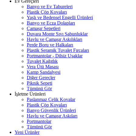
Ev Gereçleri
Banyo ve Ev Tabureleri
Plastik Çöp Kovaları
Yaşlı ve Bedensel Engelli Ürünleri
Banyo ve Ecza Dolapları
Çamaşır Sepetleri
Duvara Monte Sıvı Sabunluklar
Havlu ve Çamaşır Askılıkları
Perde Boru ve Halkaları
Plastik Seramik Tuvalet Fırçaları
Portmantolar - Dilsiz Uşaklar
Tuvalet Kağıtlık
Vera Ütü Masası
Kamp Sandalyesi
Diğer Gereçler
Piknik Sepeti
Tümünü Gör
İşletme Ürünleri
Paslanmaz Çelik Kovalar
Plastik Çöp Kovaları
Banyo Güvenlik Ürünleri
Havlu ve Çamaşır Askıları
Portmantolar
Tümünü Gör
Yeni Ürünler