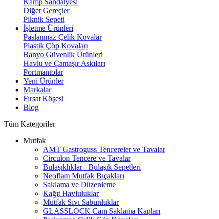
Kamp Sandalyesi
Diğer Gereçler
Piknik Sepeti
İşletme Ürünleri
Paslanmaz Çelik Kovalar
Plastik Çöp Kovaları
Banyo Güvenlik Ürünleri
Havlu ve Çamaşır Askıları
Portmantolar
Yeni Ürünler
Markalar
Fırsat Köşesi
Blog
Tüm Kategoriler
Mutfak
AMT Gastroguss Tencereler ve Tavalar
Circulon Tencere ve Tavalar
Bulaşıklıklar - Bulaşık Sepetleri
Neoflam Mutfak Bıçakları
Saklama ve Düzenleme
Kağıt Havluluklar
Mutfak Sıvı Sabunluklar
GLASSLOCK Cam Saklama Kapları