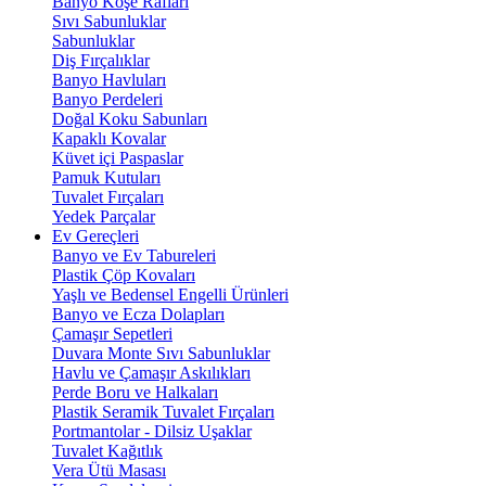
Banyo Köşe Rafları
Sıvı Sabunluklar
Sabunluklar
Diş Fırçalıklar
Banyo Havluları
Banyo Perdeleri
Doğal Koku Sabunları
Kapaklı Kovalar
Küvet içi Paspaslar
Pamuk Kutuları
Tuvalet Fırçaları
Yedek Parçalar
Ev Gereçleri
Banyo ve Ev Tabureleri
Plastik Çöp Kovaları
Yaşlı ve Bedensel Engelli Ürünleri
Banyo ve Ecza Dolapları
Çamaşır Sepetleri
Duvara Monte Sıvı Sabunluklar
Havlu ve Çamaşır Askılıkları
Perde Boru ve Halkaları
Plastik Seramik Tuvalet Fırçaları
Portmantolar - Dilsiz Uşaklar
Tuvalet Kağıtlık
Vera Ütü Masası