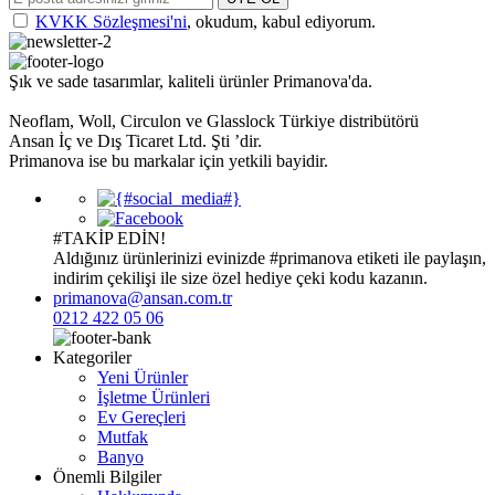
KVKK Sözleşmesi'ni
, okudum, kabul ediyorum.
Şık ve sade tasarımlar, kaliteli ürünler Primanova'da.
Neoflam, Woll, Circulon ve Glasslock Türkiye distribütörü
Ansan İç ve Dış Ticaret Ltd. Şti ’dir.
Primanova ise bu markalar için yetkili bayidir.
#TAKİP EDİN!
Aldığınız ürünlerinizi evinizde
#primanova
etiketi ile paylaşın,
indirim çekilişi ile size özel hediye çeki kodu kazanın.
primanova@ansan.com.tr
0212 422 05 06
Kategoriler
Yeni Ürünler
İşletme Ürünleri
Ev Gereçleri
Mutfak
Banyo
Önemli Bilgiler