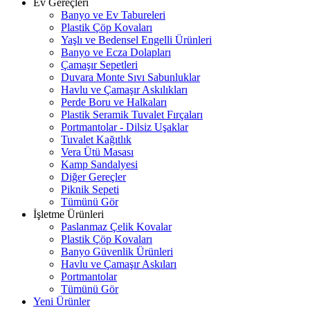
Ev Gereçleri
Banyo ve Ev Tabureleri
Plastik Çöp Kovaları
Yaşlı ve Bedensel Engelli Ürünleri
Banyo ve Ecza Dolapları
Çamaşır Sepetleri
Duvara Monte Sıvı Sabunluklar
Havlu ve Çamaşır Askılıkları
Perde Boru ve Halkaları
Plastik Seramik Tuvalet Fırçaları
Portmantolar - Dilsiz Uşaklar
Tuvalet Kağıtlık
Vera Ütü Masası
Kamp Sandalyesi
Diğer Gereçler
Piknik Sepeti
Tümünü Gör
İşletme Ürünleri
Paslanmaz Çelik Kovalar
Plastik Çöp Kovaları
Banyo Güvenlik Ürünleri
Havlu ve Çamaşır Askıları
Portmantolar
Tümünü Gör
Yeni Ürünler