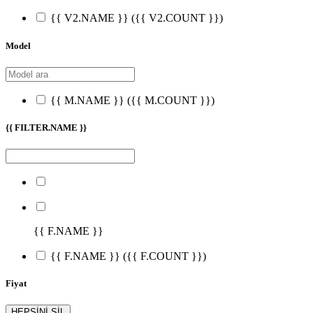
{{ V2.NAME }}
({{ V2.COUNT }})
Model
{{ M.NAME }}
({{ M.COUNT }})
{{ FILTER.NAME }}
{{ F.NAME }}
{{ F.NAME }}
({{ F.COUNT }})
Fiyat
HEPSİNİ SİL