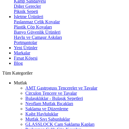
Kamp Sandalyesi
Diğer Gereçler
Piknik Sepeti
İşletme Ürünleri
Paslanmaz Çelik Kovalar
Plastik Çöp Kovaları
Banyo Güvenlik Ürünleri
Havlu ve Çamaşır Askıları
Portmantolar
Yeni Ürünler
Markalar
Fırsat Köşesi
Blog
Tüm Kategoriler
Mutfak
AMT Gastroguss Tencereler ve Tavalar
Circulon Tencere ve Tavalar
Bulaşıklıklar - Bulaşık Sepetleri
Neoflam Mutfak Bıçakları
Saklama ve Düzenleme
Kağıt Havluluklar
Mutfak Sıvı Sabunluklar
GLASSLOCK Cam Saklama Kapları