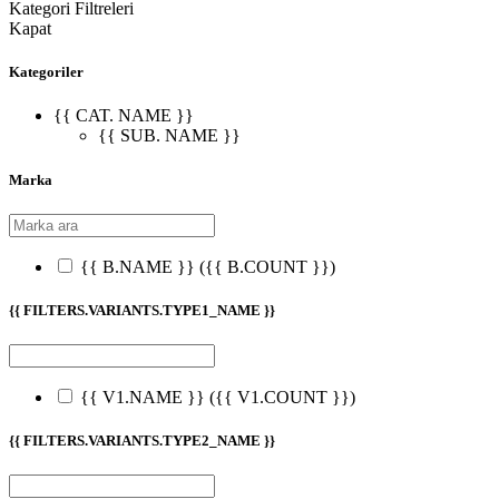
Kategori Filtreleri
Kapat
Kategoriler
{{ CAT. NAME }}
{{ SUB. NAME }}
Marka
{{ B.NAME }}
({{ B.COUNT }})
{{ FILTERS.VARIANTS.TYPE1_NAME }}
{{ V1.NAME }}
({{ V1.COUNT }})
{{ FILTERS.VARIANTS.TYPE2_NAME }}