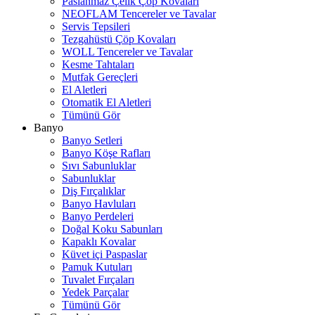
Paslanmaz Çelik Çöp Kovaları
NEOFLAM Tencereler ve Tavalar
Servis Tepsileri
Tezgahüstü Çöp Kovaları
WOLL Tencereler ve Tavalar
Kesme Tahtaları
Mutfak Gereçleri
El Aletleri
Otomatik El Aletleri
Tümünü Gör
Banyo
Banyo Setleri
Banyo Köşe Rafları
Sıvı Sabunluklar
Sabunluklar
Diş Fırçalıklar
Banyo Havluları
Banyo Perdeleri
Doğal Koku Sabunları
Kapaklı Kovalar
Küvet içi Paspaslar
Pamuk Kutuları
Tuvalet Fırçaları
Yedek Parçalar
Tümünü Gör