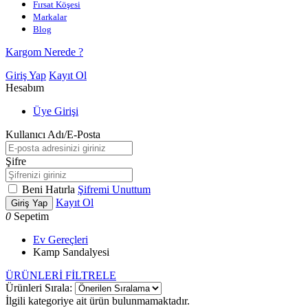
Fırsat Köşesi
Markalar
Blog
Kargom Nerede ?
Giriş Yap
Kayıt Ol
Hesabım
Üye Girişi
Kullanıcı Adı/E-Posta
Şifre
Beni Hatırla
Şifremi Unuttum
Kayıt Ol
Giriş Yap
0
Sepetim
Ev Gereçleri
Kamp Sandalyesi
ÜRÜNLERİ FİLTRELE
Ürünleri Sırala:
İlgili kategoriye ait ürün bulunmamaktadır.