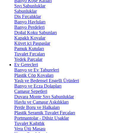
Banyo Köşe Rafları
Sıvı Sabunluklar
Sabunluklar
Diş Fırçalıklar
Banyo Havluları
Banyo Perdeleri
Doğal Koku Sabunları
Kapaklı Kovalar
Küvet içi Paspaslar
Pamuk Kutuları
Tuvalet Fırçaları
Yedek Parçalar
Ev Gereçleri
Banyo ve Ev Tabureleri
Plastik Çöp Kovaları
Yaşlı ve Bedensel Engelli Ürünleri
Banyo ve Ecza Dolapları
Çamaşır Sepetleri
Duvara Monte Sıvı Sabunluklar
Havlu ve Çamaşır Askılıkları
Perde Boru ve Halkaları
Plastik Seramik Tuvalet Fırçaları
Portmantolar - Dilsiz Uşaklar
Tuvalet Kağıtlık
Vera Ütü Masası