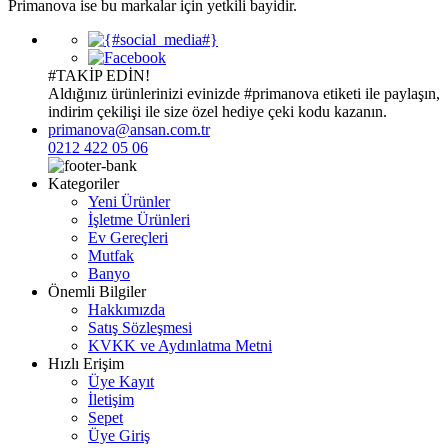
Primanova ise bu markalar için yetkili bayidir.
#TAKİP EDİN!
Aldığınız ürünlerinizi evinizde
#primanova
etiketi ile paylaşın,
indirim çekilişi ile size özel hediye çeki kodu kazanın.
primanova@ansan.com.tr
0212 422 05 06
Kategoriler
Yeni Ürünler
İşletme Ürünleri
Ev Gereçleri
Mutfak
Banyo
Önemli Bilgiler
Hakkımızda
Satış Sözleşmesi
KVKK ve Aydınlatma Metni
Hızlı Erişim
Üye Kayıt
İletişim
Sepet
Üye Giriş