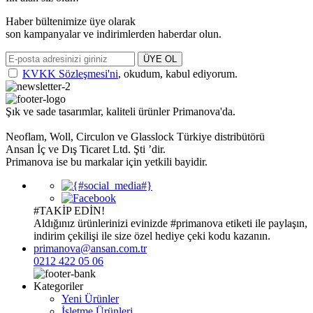
Haber bültenimize üye olarak
son kampanyalar ve indirimlerden haberdar olun.
ÜYE OL
KVKK Sözleşmesi'ni
, okudum, kabul ediyorum.
Şık ve sade tasarımlar, kaliteli ürünler Primanova'da.
Neoflam, Woll, Circulon ve Glasslock Türkiye distribütörü
Ansan İç ve Dış Ticaret Ltd. Şti ’dir.
Primanova ise bu markalar için yetkili bayidir.
#TAKİP EDİN!
Aldığınız ürünlerinizi evinizde
#primanova
etiketi ile paylaşın,
indirim çekilişi ile size özel hediye çeki kodu kazanın.
primanova@ansan.com.tr
0212 422 05 06
Kategoriler
Yeni Ürünler
İşletme Ürünleri