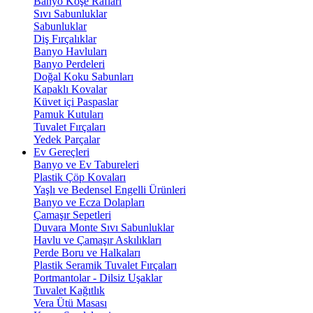
Banyo Köşe Rafları
Sıvı Sabunluklar
Sabunluklar
Diş Fırçalıklar
Banyo Havluları
Banyo Perdeleri
Doğal Koku Sabunları
Kapaklı Kovalar
Küvet içi Paspaslar
Pamuk Kutuları
Tuvalet Fırçaları
Yedek Parçalar
Ev Gereçleri
Banyo ve Ev Tabureleri
Plastik Çöp Kovaları
Yaşlı ve Bedensel Engelli Ürünleri
Banyo ve Ecza Dolapları
Çamaşır Sepetleri
Duvara Monte Sıvı Sabunluklar
Havlu ve Çamaşır Askılıkları
Perde Boru ve Halkaları
Plastik Seramik Tuvalet Fırçaları
Portmantolar - Dilsiz Uşaklar
Tuvalet Kağıtlık
Vera Ütü Masası