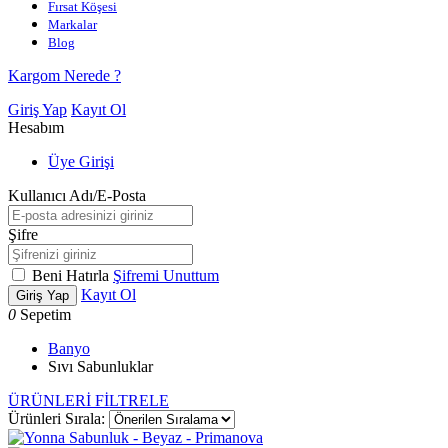
Fırsat Köşesi
Markalar
Blog
Kargom Nerede ?
Giriş Yap
Kayıt Ol
Hesabım
Üye Girişi
Kullanıcı Adı/E-Posta
Şifre
Beni Hatırla
Şifremi Unuttum
Kayıt Ol
Giriş Yap
0
Sepetim
Banyo
Sıvı Sabunluklar
ÜRÜNLERİ FİLTRELE
Ürünleri Sırala: