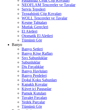
Paslanmaz Çelik Çöp Kovaları
NEOFLAM Tencereler ve Tavalar
Servis Tepsileri
Tezgahüstü Çöp Kovaları
WOLL Tencereler ve Tavalar
Kesme Tahtaları
Mutfak Gereçleri
El Aletleri
Otomatik El Aletleri
Tümünü Gör
Banyo
Banyo Setleri
Banyo Köşe Rafları
Sıvı Sabunluklar
Sabunluklar
Diş Fırçalıklar
Banyo Havluları
Banyo Perdeleri
Doğal Koku Sabunları
Kapaklı Kovalar
Küvet içi Paspaslar
Pamuk Kutuları
Tuvalet Fırçaları
Yedek Parçalar
Tümünü Gör