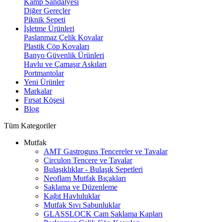
Kamp Sandalyesi
Diğer Gereçler
Piknik Sepeti
İşletme Ürünleri
Paslanmaz Çelik Kovalar
Plastik Çöp Kovaları
Banyo Güvenlik Ürünleri
Havlu ve Çamaşır Askıları
Portmantolar
Yeni Ürünler
Markalar
Fırsat Köşesi
Blog
Tüm Kategoriler
Mutfak
AMT Gastroguss Tencereler ve Tavalar
Circulon Tencere ve Tavalar
Bulaşıklıklar - Bulaşık Sepetleri
Neoflam Mutfak Bıçakları
Saklama ve Düzenleme
Kağıt Havluluklar
Mutfak Sıvı Sabunluklar
GLASSLOCK Cam Saklama Kapları