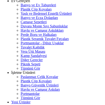
Ev Gereçleri
Banyo ve Ev Tabureleri
Plastik Çöp Kovaları
Yaşlı ve Bedensel Engelli Ürünleri
Banyo ve Ecza Dolapları
Çamaşır Sepetleri
Duvara Monte Sıvı Sabunluklar
Havlu ve Çamaşır Askılıkları
Perde Boru ve Halkaları
Plastik Seramik Tuvalet Fırçaları
Portmantolar - Dilsiz Uşaklar
Tuvalet Kağıtlık
Vera Ütü Masası
Kamp Sandalyesi
Diğer Gereçler
Piknik Sepeti
Tümünü Gör
İşletme Ürünleri
Paslanmaz Çelik Kovalar
Plastik Çöp Kovaları
Banyo Güvenlik Ürünleri
Havlu ve Çamaşır Askıları
Portmantolar
Tümünü Gör
Yeni Ürünler