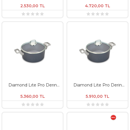
8Cm Nt
2.530,00
TL
4.720,00
TL
Dıamond Lıte Pro Derın
Diamond Lite Pro Derin
Tencere Ø28 / Derinlik
Tencere 28 CM - Derinlik
10,5Cm Dl
10,5 CM İndüksiyon
5.360,00
TL
5.910,00
TL