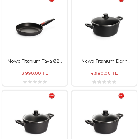
Nowo Tıtanıum Tava Ø24
Nowo Tıtanıum Derın
Cm / Derinlik 5Cm
Tencere Ø28 / Derinlik
Induksıyon
12Cm Nt
3.990,00
TL
4.980,00
TL