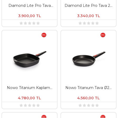
Dıamond Lıte Pro Tava
Diamond Lite Pro Tava 24
Ø24 Cm / Derinlik 5Cm
Cm - Derinlik 5 CM
İndüksiyon
3.900,00
TL
3.340,00
TL
Nowo Titanium Kaplama
Nowo Tıtanıum Tava Ø28
Çıkarılabilir Saplı Izgara
Cm / Derinlik 5Cm
Tavası 28 CM Indüksiyon
Induksıyon
4.780,00
TL
4.560,00
TL