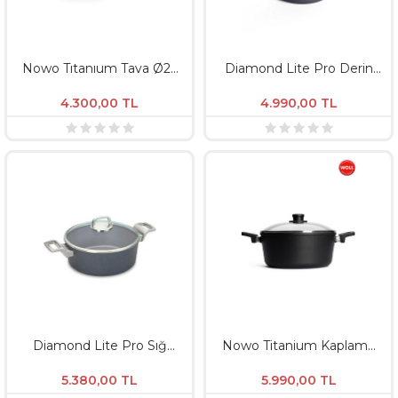
Nowo Tıtanıum Tava Ø26
Diamond Lite Pro Derin
Cm / Derinlik 5Cm
Tencere Ø20 CM / derinlik
İndüksiyon
11,5 CM İndüksiyonlu
4.300,00
TL
4.990,00
TL
Diamond Lite Pro Sığ
Nowo Titanium Kaplama
Tencere 24 CM - Derinlik 9
Derin Tencere 28 CM -
CM
Derinlik 12 CM Indüksiyon
5.380,00
TL
5.990,00
TL