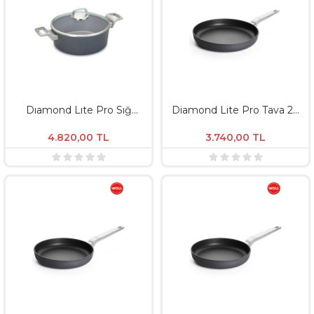
Dıamond Lıte Pro Sığ
Diamond Lite Pro Tava 28
Tencere Ø24 / Derinlik
Cm - Derinlik 5 CM
9Cm Dl
4.820,00
TL
3.740,00
TL