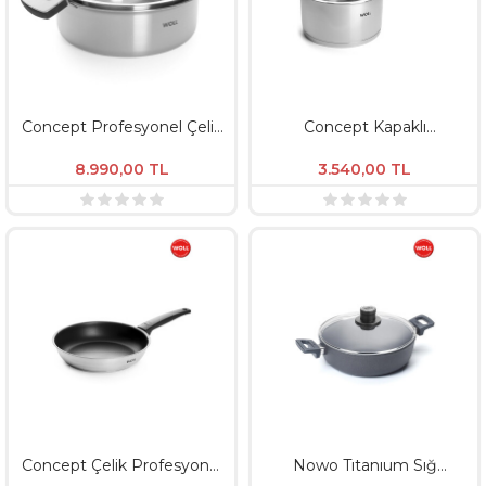
Concept Profesyonel Çelik
Concept Kapaklı
Sığ Tencere - 24 CM
Profesyonel Sos Tenceresi
- 20 CM
8.990,00
TL
3.540,00
TL
Concept Çelik Profesyonel
Nowo Tıtanıum Sığ
Kızartma Tavası - 24 CM
Tencere Ø32 / Derinlik