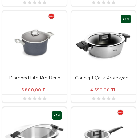
YENİ
Dıamond Lıte Pro Derın
Concept Çelik Profesyonel
Tencere Ø24 / Derinlik
Sığ Tencere - 24 CM
13,5Cm İndüksiyon
5.800,00
TL
4.590,00
TL
YENİ