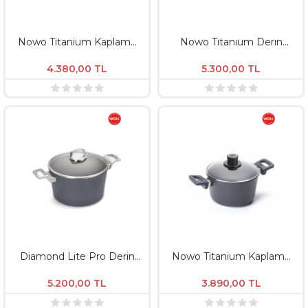
Nowo Titanium Kaplama
Nowo Tıtanıum Derın
Derin Tencere 24 CM -
Tencere Ø24 / Derinlik
Derinlik 12 CM
12Cm İndüksiyon
4.380,00
TL
5.300,00
TL
Diamond Lite Pro Derin
Nowo Titanium Kaplama
Tencere 24 CM - Derinlik
Derin Tencere 20 CM -
13,5 CM Indüksiyon
Derinlik 12 CM
5.200,00
TL
3.890,00
TL