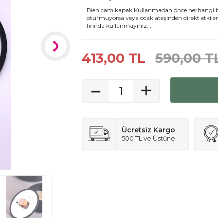
Bien cam kapak Kullanmadan önce herhangi bir 
oturmuyorsa veya ocak ateşinden direkt etkilen
fırında kullanmayınız. ;
413,00
TL
590,00
T
Ücretsiz Kargo
500 TL ve Üstüne