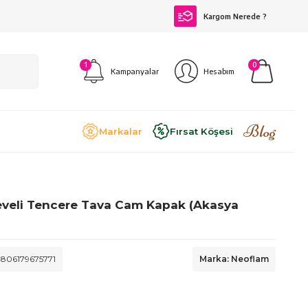
Kargom Nerede ?
1
0
Kampanyalar
Hesabım
Blog
Markalar
Fırsat Köşesi
eveli Tencere Tava Cam Kapak (Akasya
806179675771
Marka: Neoflam