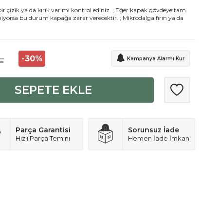
çizik ya da kırık var mı kontrol ediniz. ; Eğer kapak gövdeye tam
iyorsa bu durum kapağa zarar verecektir. ; Mikrodalga fırın ya da
L
-
30
%
Kampanya Alarmı Kur
SEPETE EKLE
Parça Garantisi
Sorunsuz İade
Hızlı Parça Temini
Hemen İade İmkanı