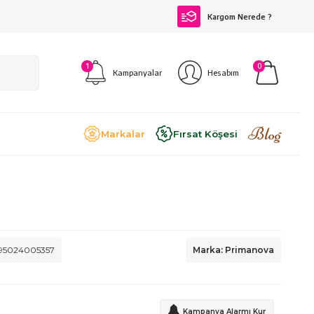
Kargom Nerede ?
1
0
Kampanyalar
Hesabım
Blog
Markalar
Fırsat Köşesi
95024005357
Marka: Primanova
Kampanya Alarmı Kur