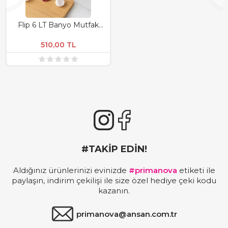
Flip 6 LT Banyo Mutfak
Tezgah Üstü Çöp kovası -
Bej
510,00
TL
#TAKİP EDİN!
Aldığınız ürünlerinizi evinizde
#primanova
etiketi ile
paylaşın, indirim çekilişi ile size özel hediye çeki kodu
kazanın.
primanova@ansan.com.tr