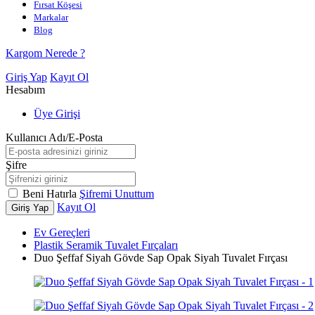
Fırsat Köşesi
Markalar
Blog
Kargom Nerede ?
Giriş Yap
Kayıt Ol
Hesabım
Üye Girişi
Kullanıcı Adı/E-Posta
Şifre
Beni Hatırla
Şifremi Unuttum
Kayıt Ol
Giriş Yap
Ev Gereçleri
Plastik Seramik Tuvalet Fırçaları
Duo Şeffaf Siyah Gövde Sap Opak Siyah Tuvalet Fırçası