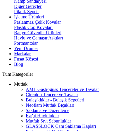
Kamp Sandalyesi
Diğer Gereçler
Piknik Sepeti
İşletme Ürünleri
Paslanmaz Çelik Kovalar
Plastik Çöp Kovaları
Banyo Güvenlik Ürünleri
Havlu ve Çamaşır Askıları
Portmantolar
Yeni Ürünler
Markalar
Fırsat Köşesi
Blog
Tüm Kategoriler
Mutfak
AMT Gastroguss Tencereler ve Tavalar
Circulon Tencere ve Tavalar
Bulaşıklıklar - Bulaşık Sepetleri
Neoflam Mutfak Bıçakları
Saklama ve Düzenleme
Kağıt Havluluklar
Mutfak Sıvı Sabunluklar
GLASSLOCK Cam Saklama Kapları