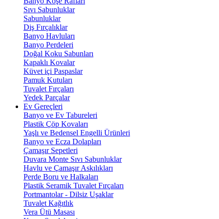
Banyo Köşe Rafları
Sıvı Sabunluklar
Sabunluklar
Diş Fırçalıklar
Banyo Havluları
Banyo Perdeleri
Doğal Koku Sabunları
Kapaklı Kovalar
Küvet içi Paspaslar
Pamuk Kutuları
Tuvalet Fırçaları
Yedek Parçalar
Ev Gereçleri
Banyo ve Ev Tabureleri
Plastik Çöp Kovaları
Yaşlı ve Bedensel Engelli Ürünleri
Banyo ve Ecza Dolapları
Çamaşır Sepetleri
Duvara Monte Sıvı Sabunluklar
Havlu ve Çamaşır Askılıkları
Perde Boru ve Halkaları
Plastik Seramik Tuvalet Fırçaları
Portmantolar - Dilsiz Uşaklar
Tuvalet Kağıtlık
Vera Ütü Masası