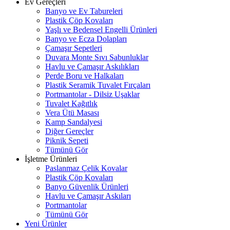
Ev Gereçleri
Banyo ve Ev Tabureleri
Plastik Çöp Kovaları
Yaşlı ve Bedensel Engelli Ürünleri
Banyo ve Ecza Dolapları
Çamaşır Sepetleri
Duvara Monte Sıvı Sabunluklar
Havlu ve Çamaşır Askılıkları
Perde Boru ve Halkaları
Plastik Seramik Tuvalet Fırçaları
Portmantolar - Dilsiz Uşaklar
Tuvalet Kağıtlık
Vera Ütü Masası
Kamp Sandalyesi
Diğer Gereçler
Piknik Sepeti
Tümünü Gör
İşletme Ürünleri
Paslanmaz Çelik Kovalar
Plastik Çöp Kovaları
Banyo Güvenlik Ürünleri
Havlu ve Çamaşır Askıları
Portmantolar
Tümünü Gör
Yeni Ürünler