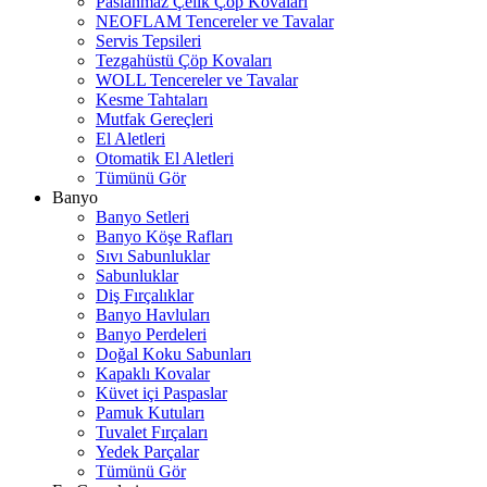
Paslanmaz Çelik Çöp Kovaları
NEOFLAM Tencereler ve Tavalar
Servis Tepsileri
Tezgahüstü Çöp Kovaları
WOLL Tencereler ve Tavalar
Kesme Tahtaları
Mutfak Gereçleri
El Aletleri
Otomatik El Aletleri
Tümünü Gör
Banyo
Banyo Setleri
Banyo Köşe Rafları
Sıvı Sabunluklar
Sabunluklar
Diş Fırçalıklar
Banyo Havluları
Banyo Perdeleri
Doğal Koku Sabunları
Kapaklı Kovalar
Küvet içi Paspaslar
Pamuk Kutuları
Tuvalet Fırçaları
Yedek Parçalar
Tümünü Gör