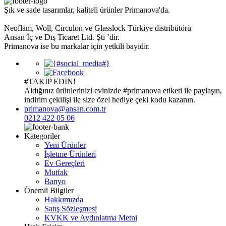
Şık ve sade tasarımlar, kaliteli ürünler Primanova'da.
Neoflam, Woll, Circulon ve Glasslock Türkiye distribütörü
Ansan İç ve Dış Ticaret Ltd. Şti ’dir.
Primanova ise bu markalar için yetkili bayidir.
#TAKİP EDİN!
Aldığınız ürünlerinizi evinizde
#primanova
etiketi ile paylaşın,
indirim çekilişi ile size özel hediye çeki kodu kazanın.
primanova@ansan.com.tr
0212 422 05 06
Kategoriler
Yeni Ürünler
İşletme Ürünleri
Ev Gereçleri
Mutfak
Banyo
Önemli Bilgiler
Hakkımızda
Satış Sözleşmesi
KVKK ve Aydınlatma Metni