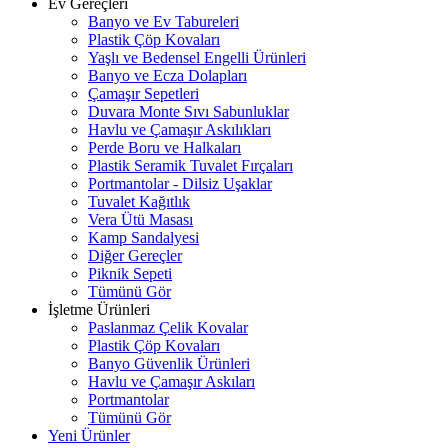
Ev Gereçleri
Banyo ve Ev Tabureleri
Plastik Çöp Kovaları
Yaşlı ve Bedensel Engelli Ürünleri
Banyo ve Ecza Dolapları
Çamaşır Sepetleri
Duvara Monte Sıvı Sabunluklar
Havlu ve Çamaşır Askılıkları
Perde Boru ve Halkaları
Plastik Seramik Tuvalet Fırçaları
Portmantolar - Dilsiz Uşaklar
Tuvalet Kağıtlık
Vera Ütü Masası
Kamp Sandalyesi
Diğer Gereçler
Piknik Sepeti
Tümünü Gör
İşletme Ürünleri
Paslanmaz Çelik Kovalar
Plastik Çöp Kovaları
Banyo Güvenlik Ürünleri
Havlu ve Çamaşır Askıları
Portmantolar
Tümünü Gör
Yeni Ürünler