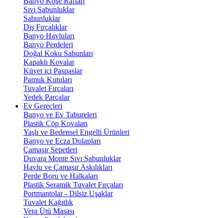
Banyo Köşe Rafları
Sıvı Sabunluklar
Sabunluklar
Diş Fırçalıklar
Banyo Havluları
Banyo Perdeleri
Doğal Koku Sabunları
Kapaklı Kovalar
Küvet içi Paspaslar
Pamuk Kutuları
Tuvalet Fırçaları
Yedek Parçalar
Ev Gereçleri
Banyo ve Ev Tabureleri
Plastik Çöp Kovaları
Yaşlı ve Bedensel Engelli Ürünleri
Banyo ve Ecza Dolapları
Çamaşır Sepetleri
Duvara Monte Sıvı Sabunluklar
Havlu ve Çamaşır Askılıkları
Perde Boru ve Halkaları
Plastik Seramik Tuvalet Fırçaları
Portmantolar - Dilsiz Uşaklar
Tuvalet Kağıtlık
Vera Ütü Masası