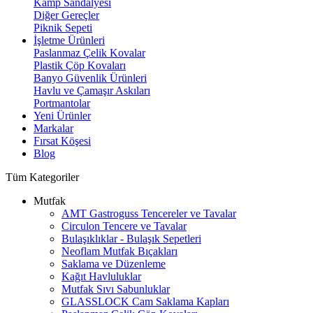
Kamp Sandalyesi
Diğer Gereçler
Piknik Sepeti
İşletme Ürünleri
Paslanmaz Çelik Kovalar
Plastik Çöp Kovaları
Banyo Güvenlik Ürünleri
Havlu ve Çamaşır Askıları
Portmantolar
Yeni Ürünler
Markalar
Fırsat Köşesi
Blog
Tüm Kategoriler
Mutfak
AMT Gastroguss Tencereler ve Tavalar
Circulon Tencere ve Tavalar
Bulaşıklıklar - Bulaşık Sepetleri
Neoflam Mutfak Bıçakları
Saklama ve Düzenleme
Kağıt Havluluklar
Mutfak Sıvı Sabunluklar
GLASSLOCK Cam Saklama Kapları