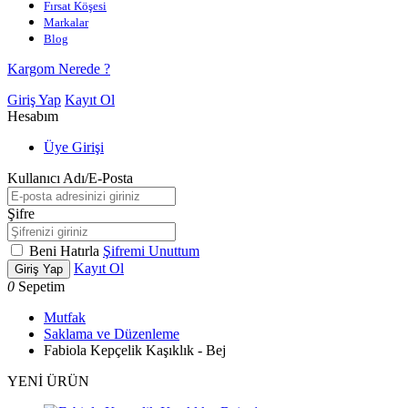
Fırsat Köşesi
Markalar
Blog
Kargom Nerede ?
Giriş Yap
Kayıt Ol
Hesabım
Üye Girişi
Kullanıcı Adı/E-Posta
Şifre
Beni Hatırla
Şifremi Unuttum
Kayıt Ol
Giriş Yap
0
Sepetim
Mutfak
Saklama ve Düzenleme
Fabiola Kepçelik Kaşıklık - Bej
YENİ ÜRÜN