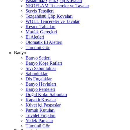
Paslanmaz Çelik Çöp Kovaları
NEOFLAM Tencereler ve Tavalar
Servis Tepsileri
Tezgahüstü Çöp Kovaları
WOLL Tencereler ve Tavalar
Kesme Tahtaları
Mutfak Gereçleri
El Aletleri
Otomatik El Aletleri
Tümünü Gör
Banyo
Banyo Setleri
Banyo Köşe Rafları
Sıvı Sabunluklar
Sabunluklar
Diş Fırçalıklar
Banyo Havluları
Banyo Perdeleri
Doğal Koku Sabunları
Kapaklı Kovalar
Küvet içi Paspaslar
Pamuk Kutuları
Tuvalet Fırçaları
Yedek Parçalar
Tümünü Gör