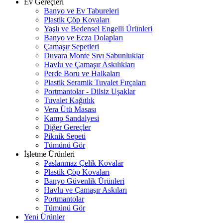
Ev Gereçleri
Banyo ve Ev Tabureleri
Plastik Çöp Kovaları
Yaşlı ve Bedensel Engelli Ürünleri
Banyo ve Ecza Dolapları
Çamaşır Sepetleri
Duvara Monte Sıvı Sabunluklar
Havlu ve Çamaşır Askılıkları
Perde Boru ve Halkaları
Plastik Seramik Tuvalet Fırçaları
Portmantolar - Dilsiz Uşaklar
Tuvalet Kağıtlık
Vera Ütü Masası
Kamp Sandalyesi
Diğer Gereçler
Piknik Sepeti
Tümünü Gör
İşletme Ürünleri
Paslanmaz Çelik Kovalar
Plastik Çöp Kovaları
Banyo Güvenlik Ürünleri
Havlu ve Çamaşır Askıları
Portmantolar
Tümünü Gör
Yeni Ürünler