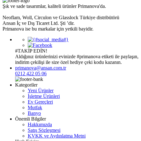
Şık ve sade tasarımlar, kaliteli ürünler Primanova'da.
Neoflam, Woll, Circulon ve Glasslock Türkiye distribütörü
Ansan İç ve Dış Ticaret Ltd. Şti ’dir.
Primanova ise bu markalar için yetkili bayidir.
#TAKİP EDİN!
Aldığınız ürünlerinizi evinizde
#primanova
etiketi ile paylaşın,
indirim çekilişi ile size özel hediye çeki kodu kazanın.
primanova@ansan.com.tr
0212 422 05 06
Kategoriler
Yeni Ürünler
İşletme Ürünleri
Ev Gereçleri
Mutfak
Banyo
Önemli Bilgiler
Hakkımızda
Satış Sözleşmesi
KVKK ve Aydınlatma Metni