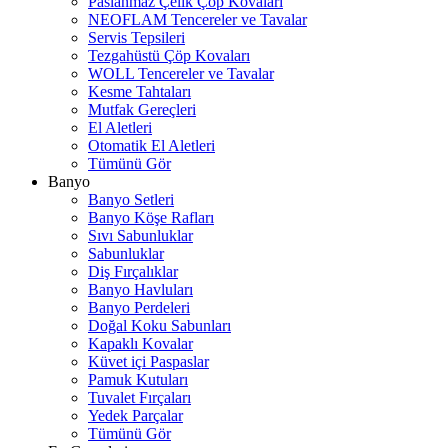
Paslanmaz Çelik Çöp Kovaları
NEOFLAM Tencereler ve Tavalar
Servis Tepsileri
Tezgahüstü Çöp Kovaları
WOLL Tencereler ve Tavalar
Kesme Tahtaları
Mutfak Gereçleri
El Aletleri
Otomatik El Aletleri
Tümünü Gör
Banyo
Banyo Setleri
Banyo Köşe Rafları
Sıvı Sabunluklar
Sabunluklar
Diş Fırçalıklar
Banyo Havluları
Banyo Perdeleri
Doğal Koku Sabunları
Kapaklı Kovalar
Küvet içi Paspaslar
Pamuk Kutuları
Tuvalet Fırçaları
Yedek Parçalar
Tümünü Gör