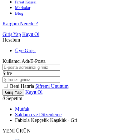
Fırsat Köşesi
Markalar
Blog
Kargom Nerede ?
Giriş Yap
Kayıt Ol
Hesabım
Üye Girişi
Kullanıcı Adı/E-Posta
Şifre
Beni Hatırla
Şifremi Unuttum
Kayıt Ol
Giriş Yap
0
Sepetim
Mutfak
Saklama ve Düzenleme
Fabiola Kepçelik Kaşıklık - Gri
YENİ ÜRÜN