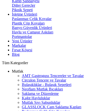
Kamp Sandalyesi
Diğer Gereçler
Piknik Sepeti
İşletme Ürünleri
Paslanmaz Çelik Kovalar
Plastik Çöp Kovaları
Banyo Güvenlik Ürünleri
Havlu ve Çamaşır Askıları
Portmantolar
Yeni Ürünler
Markalar
Fırsat Köşesi
Blog
Tüm Kategoriler
Mutfak
AMT Gastroguss Tencereler ve Tavalar
Circulon Tencere ve Tavalar
Bulaşıklıklar - Bulaşık Sepetleri
Neoflam Mutfak Bıçakları
Saklama ve Düzenleme
Kağıt Havluluklar
Mutfak Sıvı Sabunluklar
GLASSLOCK Cam Saklama Kapları