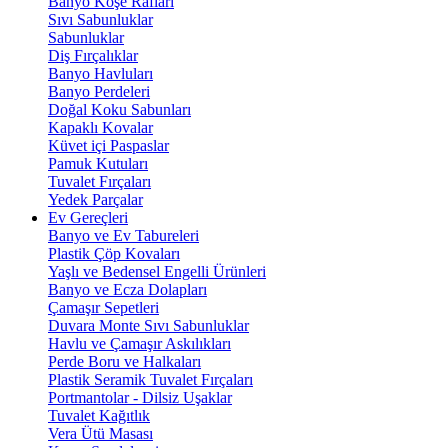
Banyo Köşe Rafları
Sıvı Sabunluklar
Sabunluklar
Diş Fırçalıklar
Banyo Havluları
Banyo Perdeleri
Doğal Koku Sabunları
Kapaklı Kovalar
Küvet içi Paspaslar
Pamuk Kutuları
Tuvalet Fırçaları
Yedek Parçalar
Ev Gereçleri
Banyo ve Ev Tabureleri
Plastik Çöp Kovaları
Yaşlı ve Bedensel Engelli Ürünleri
Banyo ve Ecza Dolapları
Çamaşır Sepetleri
Duvara Monte Sıvı Sabunluklar
Havlu ve Çamaşır Askılıkları
Perde Boru ve Halkaları
Plastik Seramik Tuvalet Fırçaları
Portmantolar - Dilsiz Uşaklar
Tuvalet Kağıtlık
Vera Ütü Masası