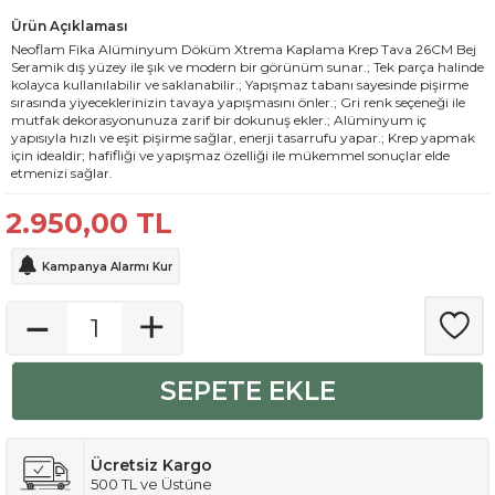
Ürün Açıklaması
Neoflam Fika Alüminyum Döküm Xtrema Kaplama Krep Tava 26CM Bej
Seramik dış yüzey ile şık ve modern bir görünüm sunar.; Tek parça halinde
kolayca kullanılabilir ve saklanabilir.; Yapışmaz tabanı sayesinde pişirme
sırasında yiyeceklerinizin tavaya yapışmasını önler.; Gri renk seçeneği ile
mutfak dekorasyonunuza zarif bir dokunuş ekler.; Alüminyum iç
yapısıyla hızlı ve eşit pişirme sağlar, enerji tasarrufu yapar.; Krep yapmak
için idealdir; hafifliği ve yapışmaz özelliği ile mükemmel sonuçlar elde
etmenizi sağlar.
2.950,00
TL
Kampanya Alarmı Kur
SEPETE EKLE
Ücretsiz Kargo
500 TL ve Üstüne