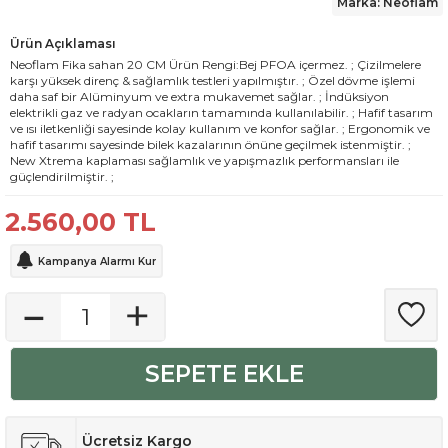
Marka: Neoflam
Ürün Açıklaması
Neoflam Fika sahan 20 CM Ürün Rengi:Bej PFOA içermez. ; Çizilmelere
karşı yüksek direnç & sağlamlık testleri yapılmıştır. ; Özel dövme işlemi
daha saf bir Alüminyum ve extra mukavemet sağlar. ; İndüksiyon
elektrikli gaz ve radyan ocakların tamamında kullanılabilir. ; Hafif tasarım
ve ısı iletkenliği sayesinde kolay kullanım ve konfor sağlar. ; Ergonomik ve
hafif tasarımı sayesinde bilek kazalarının önüne geçilmek istenmiştir. ;
New Xtrema kaplaması sağlamlık ve yapışmazlık performansları ile
güçlendirilmiştir. ;
2.560,00
TL
Kampanya Alarmı Kur
SEPETE EKLE
Ücretsiz Kargo