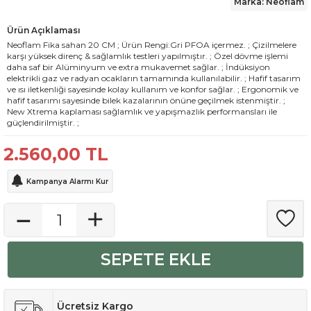
Marka: Neoflam
Ürün Açıklaması
Neoflam Fika sahan 20 CM ; Ürün Rengi:Gri PFOA içermez. ; Çizilmelere
karşı yüksek direnç & sağlamlık testleri yapılmıştır. ; Özel dövme işlemi
daha saf bir Alüminyum ve extra mukavemet sağlar. ; İndüksiyon
elektrikli gaz ve radyan ocakların tamamında kullanılabilir. ; Hafif tasarım
ve ısı iletkenliği sayesinde kolay kullanım ve konfor sağlar. ; Ergonomik ve
hafif tasarımı sayesinde bilek kazalarının önüne geçilmek istenmiştir. ;
New Xtrema kaplaması sağlamlık ve yapışmazlık performansları ile
güçlendirilmiştir. ;
2.560,00
TL
Kampanya Alarmı Kur
SEPETE EKLE
Ücretsiz Kargo