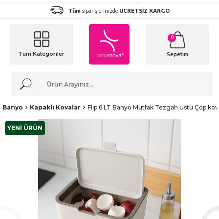
Tüm
siparişlerinizde
ÜCRETSİZ KARGO
0
Tüm Kategoriler
Sepetim
Banyo
Kapaklı Kovalar
Flip 6 LT Banyo Mutfak Tezgah Üstü Çöp kova
YENİ ÜRÜN