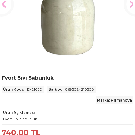
Fyort Sıvı Sabunluk
Ürün Kodu :
D-21050
Barkod :
8695024210508
Marka: Primanova
Ürün Açıklaması
Fyort Sıvı Sabunluk
740,00
TL