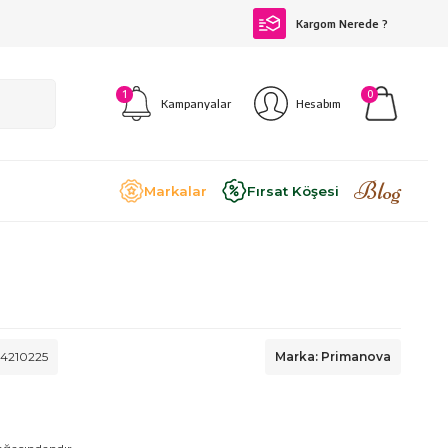
Kargom Nerede ?
1
0
Kampanyalar
Hesabım
Blog
Markalar
Fırsat Köşesi
4210225
Marka: Primanova