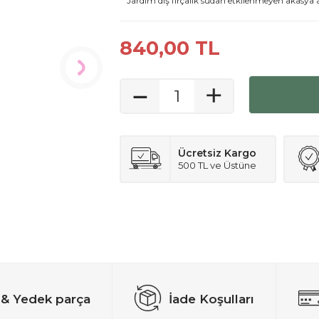
Jardım diş fırçalık sudan etkilenmeyen akasya
840,00
TL
Ücretsiz Kargo
500 TL ve Üstüne
 & Yedek parça
İade Koşulları