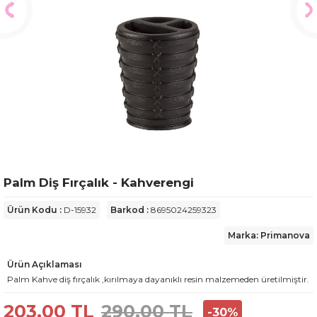
Palm Diş Fırçalık - Kahverengi
Ürün Kodu :
D-15932
Barkod :
8695024259323
Marka: Primanova
Ürün Açıklaması
Palm Kahve diş fırçalık ,kırılmaya dayanıklı resin malzemeden üretilmiştir.
203,00
TL
290,00
TL
-
30
%