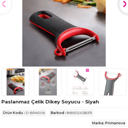
Paslanmaz Çelik Dikey Soyucu - Siyah
Ürün Kodu :
D-BRN006
Barkod :
8695024128315
Marka: Primanova