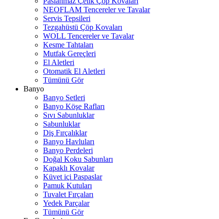
Paslanmaz Çelik Çöp Kovaları
NEOFLAM Tencereler ve Tavalar
Servis Tepsileri
Tezgahüstü Çöp Kovaları
WOLL Tencereler ve Tavalar
Kesme Tahtaları
Mutfak Gereçleri
El Aletleri
Otomatik El Aletleri
Tümünü Gör
Banyo
Banyo Setleri
Banyo Köşe Rafları
Sıvı Sabunluklar
Sabunluklar
Diş Fırçalıklar
Banyo Havluları
Banyo Perdeleri
Doğal Koku Sabunları
Kapaklı Kovalar
Küvet içi Paspaslar
Pamuk Kutuları
Tuvalet Fırçaları
Yedek Parçalar
Tümünü Gör