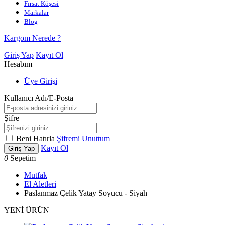
Fırsat Köşesi
Markalar
Blog
Kargom Nerede ?
Giriş Yap
Kayıt Ol
Hesabım
Üye Girişi
Kullanıcı Adı/E-Posta
Şifre
Beni Hatırla
Şifremi Unuttum
Kayıt Ol
Giriş Yap
0
Sepetim
Mutfak
El Aletleri
Paslanmaz Çelik Yatay Soyucu - Siyah
YENİ ÜRÜN