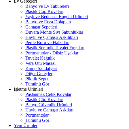
Ev Gereçleri
Banyo ve Ev Tabureleri
Plastik Çöp Kovaları
Yaşlı ve Bedensel Engelli Ürünleri
Banyo ve Ecza Dolapları
Çamaşır Sepetleri
Duvara Monte Sıvı Sabunluklar
Havlu ve Çamaşır Askılıkları
Perde Boru ve Halkaları
Plastik Seramik Tuvalet Fırçaları
Portmantolar - Dilsiz Uşaklar
Tuvalet Kağıtlık
Vera Ütü Masası
Kamp Sandalyesi
Diğer Gereçler
Piknik Sepeti
Tümünü Gör
İşletme Ürünleri
Paslanmaz Çelik Kovalar
Plastik Çöp Kovaları
Banyo Güvenlik Ürünleri
Havlu ve Çamaşır Askıları
Portmantolar
Tümünü Gör
Yeni Ürünler