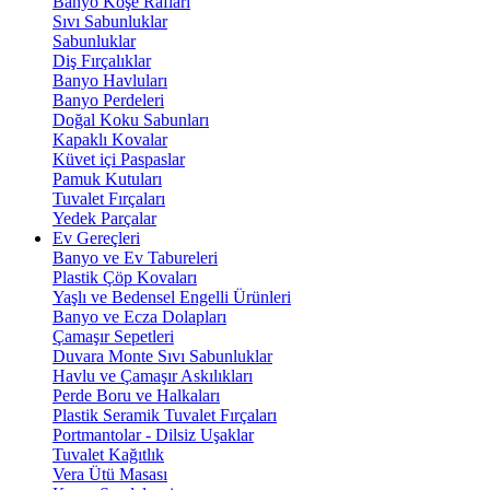
Banyo Köşe Rafları
Sıvı Sabunluklar
Sabunluklar
Diş Fırçalıklar
Banyo Havluları
Banyo Perdeleri
Doğal Koku Sabunları
Kapaklı Kovalar
Küvet içi Paspaslar
Pamuk Kutuları
Tuvalet Fırçaları
Yedek Parçalar
Ev Gereçleri
Banyo ve Ev Tabureleri
Plastik Çöp Kovaları
Yaşlı ve Bedensel Engelli Ürünleri
Banyo ve Ecza Dolapları
Çamaşır Sepetleri
Duvara Monte Sıvı Sabunluklar
Havlu ve Çamaşır Askılıkları
Perde Boru ve Halkaları
Plastik Seramik Tuvalet Fırçaları
Portmantolar - Dilsiz Uşaklar
Tuvalet Kağıtlık
Vera Ütü Masası