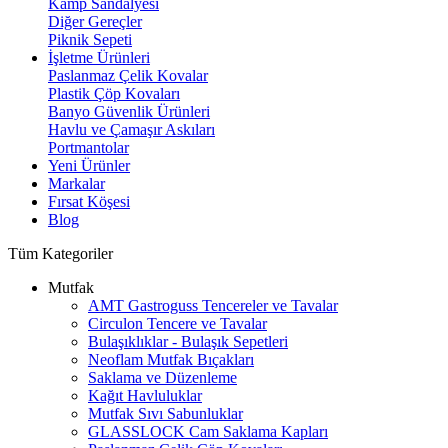
Kamp Sandalyesi
Diğer Gereçler
Piknik Sepeti
İşletme Ürünleri
Paslanmaz Çelik Kovalar
Plastik Çöp Kovaları
Banyo Güvenlik Ürünleri
Havlu ve Çamaşır Askıları
Portmantolar
Yeni Ürünler
Markalar
Fırsat Köşesi
Blog
Tüm Kategoriler
Mutfak
AMT Gastroguss Tencereler ve Tavalar
Circulon Tencere ve Tavalar
Bulaşıklıklar - Bulaşık Sepetleri
Neoflam Mutfak Bıçakları
Saklama ve Düzenleme
Kağıt Havluluklar
Mutfak Sıvı Sabunluklar
GLASSLOCK Cam Saklama Kapları