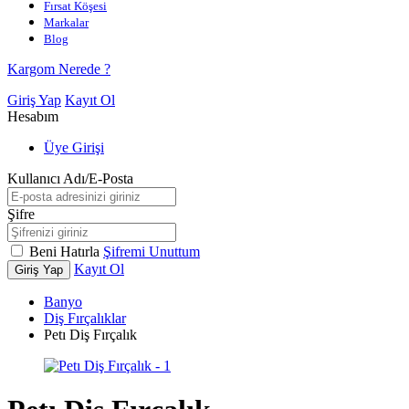
Fırsat Köşesi
Markalar
Blog
Kargom Nerede ?
Giriş Yap
Kayıt Ol
Hesabım
Üye Girişi
Kullanıcı Adı/E-Posta
Şifre
Beni Hatırla
Şifremi Unuttum
Kayıt Ol
Giriş Yap
Banyo
Diş Fırçalıklar
Petı Diş Fırçalık