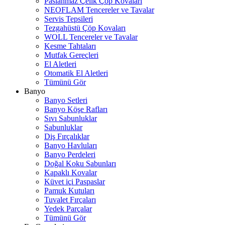
Paslanmaz Çelik Çöp Kovaları
NEOFLAM Tencereler ve Tavalar
Servis Tepsileri
Tezgahüstü Çöp Kovaları
WOLL Tencereler ve Tavalar
Kesme Tahtaları
Mutfak Gereçleri
El Aletleri
Otomatik El Aletleri
Tümünü Gör
Banyo
Banyo Setleri
Banyo Köşe Rafları
Sıvı Sabunluklar
Sabunluklar
Diş Fırçalıklar
Banyo Havluları
Banyo Perdeleri
Doğal Koku Sabunları
Kapaklı Kovalar
Küvet içi Paspaslar
Pamuk Kutuları
Tuvalet Fırçaları
Yedek Parçalar
Tümünü Gör