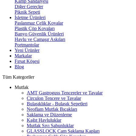
Kamp Sandalyesi
Diğer Gereçler
Piknik Sepeti
İşletme Ürünleri
Paslanmaz Çelik Kovalar
Plastik Çöp Kovaları
Banyo Güvenlik Ürünleri
Havlu ve Çamaşır Askıları
Portmantolar
Yeni Ürünler
Markalar
Fırsat Köşesi
Blog
Tüm Kategoriler
Mutfak
AMT Gastroguss Tencereler ve Tavalar
Circulon Tencere ve Tavalar
Bulaşıklıklar - Bulaşık Sepetleri
Neoflam Mutfak Bıçakları
Saklama ve Düzenleme
Kağıt Havluluklar
Mutfak Sıvı Sabunluklar
GLASSLOCK Cam Saklama Kapları