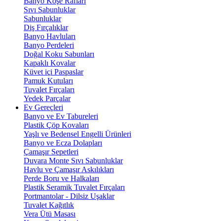
Banyo Köşe Rafları
Sıvı Sabunluklar
Sabunluklar
Diş Fırçalıklar
Banyo Havluları
Banyo Perdeleri
Doğal Koku Sabunları
Kapaklı Kovalar
Küvet içi Paspaslar
Pamuk Kutuları
Tuvalet Fırçaları
Yedek Parçalar
Ev Gereçleri
Banyo ve Ev Tabureleri
Plastik Çöp Kovaları
Yaşlı ve Bedensel Engelli Ürünleri
Banyo ve Ecza Dolapları
Çamaşır Sepetleri
Duvara Monte Sıvı Sabunluklar
Havlu ve Çamaşır Askılıkları
Perde Boru ve Halkaları
Plastik Seramik Tuvalet Fırçaları
Portmantolar - Dilsiz Uşaklar
Tuvalet Kağıtlık
Vera Ütü Masası