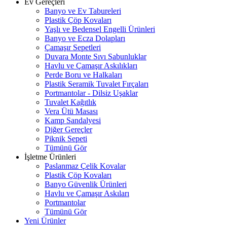
Ev Gereçleri
Banyo ve Ev Tabureleri
Plastik Çöp Kovaları
Yaşlı ve Bedensel Engelli Ürünleri
Banyo ve Ecza Dolapları
Çamaşır Sepetleri
Duvara Monte Sıvı Sabunluklar
Havlu ve Çamaşır Askılıkları
Perde Boru ve Halkaları
Plastik Seramik Tuvalet Fırçaları
Portmantolar - Dilsiz Uşaklar
Tuvalet Kağıtlık
Vera Ütü Masası
Kamp Sandalyesi
Diğer Gereçler
Piknik Sepeti
Tümünü Gör
İşletme Ürünleri
Paslanmaz Çelik Kovalar
Plastik Çöp Kovaları
Banyo Güvenlik Ürünleri
Havlu ve Çamaşır Askıları
Portmantolar
Tümünü Gör
Yeni Ürünler