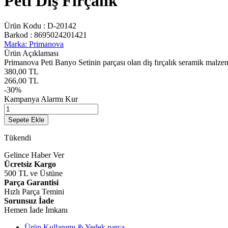
Petı Diş Fırçalık
Ürün Kodu :
D-20142
Barkod :
8695024201421
Marka: Primanova
Ürün Açıklaması
Primanova Peti Banyo Setinin parçası olan diş fırçalık seramik malzem
380,00
TL
266,00
TL
-
30
%
Kampanya Alarmı Kur
Sepete Ekle
Tükendi
Gelince Haber Ver
Ücretsiz Kargo
500 TL ve Üstüne
Parça Garantisi
Hızlı Parça Temini
Sorunsuz İade
Hemen İade İmkanı
Ürün Kullanımı & Yedek parça