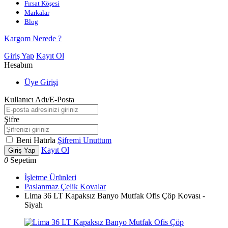
Fırsat Köşesi
Markalar
Blog
Kargom Nerede ?
Giriş Yap
Kayıt Ol
Hesabım
Üye Girişi
Kullanıcı Adı/E-Posta
Şifre
Beni Hatırla
Şifremi Unuttum
Kayıt Ol
Giriş Yap
0
Sepetim
İşletme Ürünleri
Paslanmaz Çelik Kovalar
Lima 36 LT Kapaksız Banyo Mutfak Ofis Çöp Kovası -
Siyah