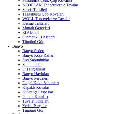
Paslanmaz Çelik Çöp Kovaları
NEOFLAM Tencereler ve Tavalar
Servis Tepsileri
Tezgahüstü Çöp Kovaları
WOLL Tencereler ve Tavalar
Kesme Tahtaları
Mutfak Gereçleri
El Aletleri
Otomatik El Aletleri
Tümünü Gör
Banyo
Banyo Setleri
Banyo Köşe Rafları
Sıvı Sabunluklar
Sabunluklar
Diş Fırçalıklar
Banyo Havluları
Banyo Perdeleri
Doğal Koku Sabunları
Kapaklı Kovalar
Küvet içi Paspaslar
Pamuk Kutuları
Tuvalet Fırçaları
Yedek Parçalar
Tümünü Gör