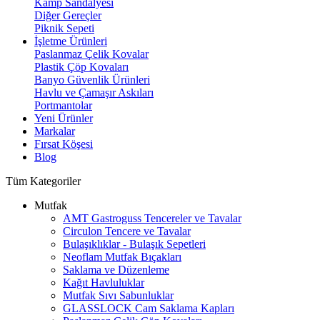
Kamp Sandalyesi
Diğer Gereçler
Piknik Sepeti
İşletme Ürünleri
Paslanmaz Çelik Kovalar
Plastik Çöp Kovaları
Banyo Güvenlik Ürünleri
Havlu ve Çamaşır Askıları
Portmantolar
Yeni Ürünler
Markalar
Fırsat Köşesi
Blog
Tüm Kategoriler
Mutfak
AMT Gastroguss Tencereler ve Tavalar
Circulon Tencere ve Tavalar
Bulaşıklıklar - Bulaşık Sepetleri
Neoflam Mutfak Bıçakları
Saklama ve Düzenleme
Kağıt Havluluklar
Mutfak Sıvı Sabunluklar
GLASSLOCK Cam Saklama Kapları