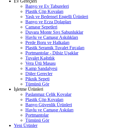
Ev Gereçleri
Banyo ve Ev Tabureleri
Plastik Çöp Kovaları
Yaşlı ve Bedensel Engelli Ürünleri
Banyo ve Ecza Dolapları
Çamaşır Sepetleri
Duvara Monte Sıvı Sabunluklar
Havlu ve Çamaşır Askılıkları
Perde Boru ve Halkaları
Plastik Seramik Tuvalet Fırçaları
Portmantolar - Dilsiz Uşaklar
Tuvalet Kağıtlık
Vera Ütü Masası
Kamp Sandalyesi
Diğer Gereçler
Piknik Sepeti
Tümünü Gör
İşletme Ürünleri
Paslanmaz Çelik Kovalar
Plastik Çöp Kovaları
Banyo Güvenlik Ürünleri
Havlu ve Çamaşır Askıları
Portmantolar
Tümünü Gör
Yeni Ürünler