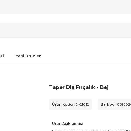
ri
Yeni Ürünler
Taper Diş Fırçalık - Bej
Ürün Kodu :
D-21012
Barkod :
869502
Ürün Açıklaması