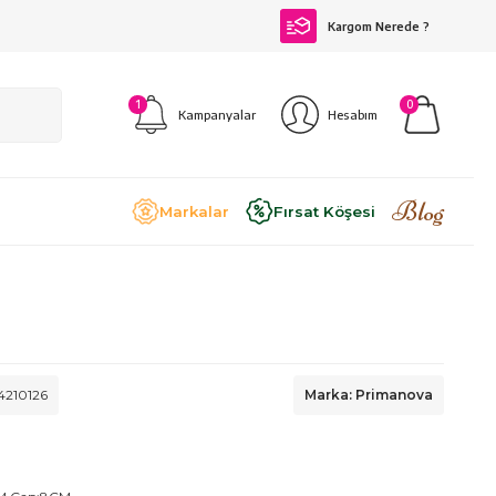
Kargom Nerede ?
1
0
Kampanyalar
Hesabım
Blog
Markalar
Fırsat Köşesi
4210126
Marka: Primanova