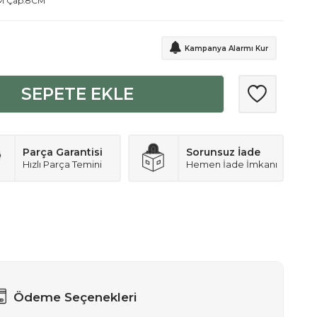
1CM Çap:8CM
Kampanya Alarmı Kur
SEPETE EKLE
Parça Garantisi
Sorunsuz İade
Hızlı Parça Temini
Hemen İade İmkanı
Ödeme Seçenekleri