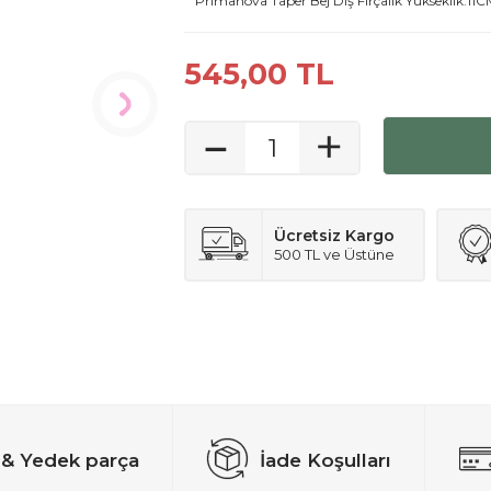
Primanova Taper Bej Diş Fırçalık Yükseklik:1
545,00
TL
Ücretsiz Kargo
500 TL ve Üstüne
 & Yedek parça
İade Koşulları