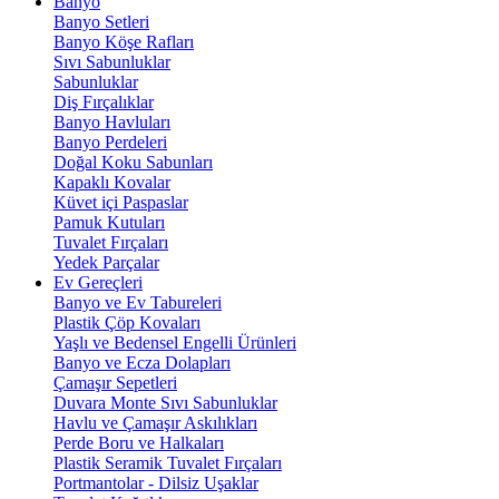
Banyo
Banyo Setleri
Banyo Köşe Rafları
Sıvı Sabunluklar
Sabunluklar
Diş Fırçalıklar
Banyo Havluları
Banyo Perdeleri
Doğal Koku Sabunları
Kapaklı Kovalar
Küvet içi Paspaslar
Pamuk Kutuları
Tuvalet Fırçaları
Yedek Parçalar
Ev Gereçleri
Banyo ve Ev Tabureleri
Plastik Çöp Kovaları
Yaşlı ve Bedensel Engelli Ürünleri
Banyo ve Ecza Dolapları
Çamaşır Sepetleri
Duvara Monte Sıvı Sabunluklar
Havlu ve Çamaşır Askılıkları
Perde Boru ve Halkaları
Plastik Seramik Tuvalet Fırçaları
Portmantolar - Dilsiz Uşaklar