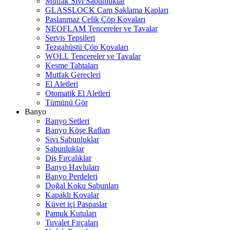
Mutfak Sıvı Sabunluklar
GLASSLOCK Cam Saklama Kapları
Paslanmaz Çelik Çöp Kovaları
NEOFLAM Tencereler ve Tavalar
Servis Tepsileri
Tezgahüstü Çöp Kovaları
WOLL Tencereler ve Tavalar
Kesme Tahtaları
Mutfak Gereçleri
El Aletleri
Otomatik El Aletleri
Tümünü Gör
Banyo
Banyo Setleri
Banyo Köşe Rafları
Sıvı Sabunluklar
Sabunluklar
Diş Fırçalıklar
Banyo Havluları
Banyo Perdeleri
Doğal Koku Sabunları
Kapaklı Kovalar
Küvet içi Paspaslar
Pamuk Kutuları
Tuvalet Fırçaları