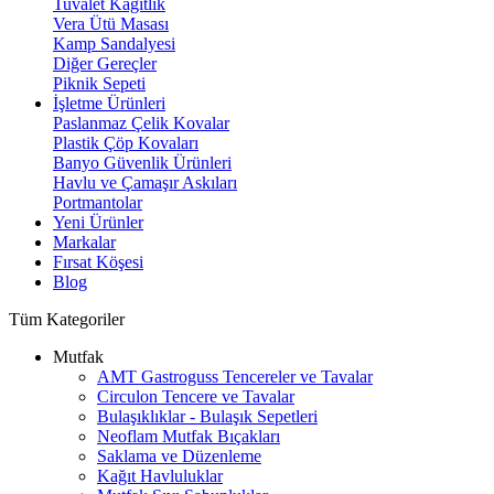
Tuvalet Kağıtlık
Vera Ütü Masası
Kamp Sandalyesi
Diğer Gereçler
Piknik Sepeti
İşletme Ürünleri
Paslanmaz Çelik Kovalar
Plastik Çöp Kovaları
Banyo Güvenlik Ürünleri
Havlu ve Çamaşır Askıları
Portmantolar
Yeni Ürünler
Markalar
Fırsat Köşesi
Blog
Tüm Kategoriler
Mutfak
AMT Gastroguss Tencereler ve Tavalar
Circulon Tencere ve Tavalar
Bulaşıklıklar - Bulaşık Sepetleri
Neoflam Mutfak Bıçakları
Saklama ve Düzenleme
Kağıt Havluluklar