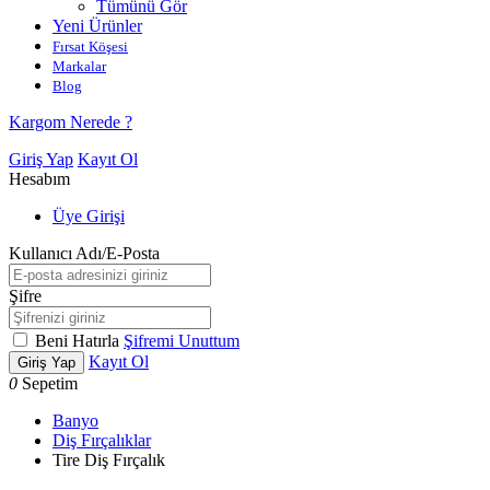
Tümünü Gör
Yeni Ürünler
Fırsat Köşesi
Markalar
Blog
Kargom Nerede ?
Giriş Yap
Kayıt Ol
Hesabım
Üye Girişi
Kullanıcı Adı/E-Posta
Şifre
Beni Hatırla
Şifremi Unuttum
Kayıt Ol
Giriş Yap
0
Sepetim
Banyo
Diş Fırçalıklar
Tire Diş Fırçalık