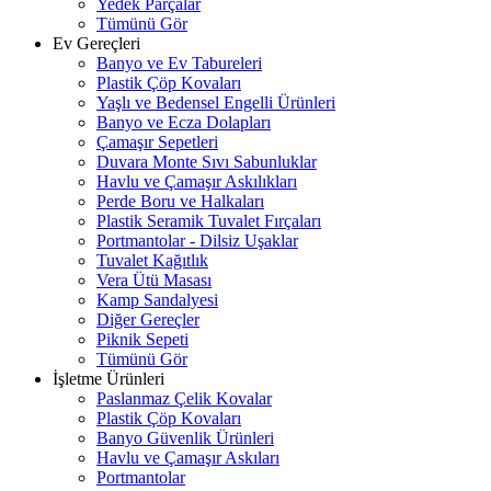
Yedek Parçalar
Tümünü Gör
Ev Gereçleri
Banyo ve Ev Tabureleri
Plastik Çöp Kovaları
Yaşlı ve Bedensel Engelli Ürünleri
Banyo ve Ecza Dolapları
Çamaşır Sepetleri
Duvara Monte Sıvı Sabunluklar
Havlu ve Çamaşır Askılıkları
Perde Boru ve Halkaları
Plastik Seramik Tuvalet Fırçaları
Portmantolar - Dilsiz Uşaklar
Tuvalet Kağıtlık
Vera Ütü Masası
Kamp Sandalyesi
Diğer Gereçler
Piknik Sepeti
Tümünü Gör
İşletme Ürünleri
Paslanmaz Çelik Kovalar
Plastik Çöp Kovaları
Banyo Güvenlik Ürünleri
Havlu ve Çamaşır Askıları
Portmantolar